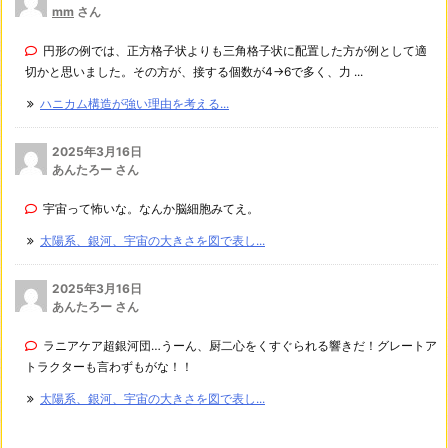
mm
さん
円形の例では、正方格子状よりも三角格子状に配置した方が例として適
切かと思いました。その方が、接する個数が4→6で多く、力 ...
ハニカム構造が強い理由を考える...
2025年3月16日
あんたろー さん
宇宙って怖いな。なんか脳細胞みてえ。
太陽系、銀河、宇宙の大きさを図で表し...
2025年3月16日
あんたろー さん
ラニアケア超銀河団…うーん、厨二心をくすぐられる響きだ！グレートア
トラクターも言わずもがな！！
太陽系、銀河、宇宙の大きさを図で表し...