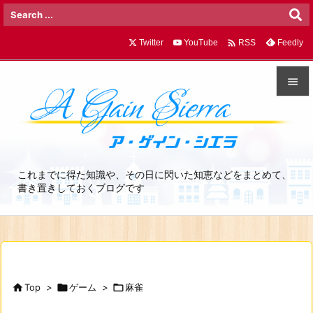

Twitter
YouTube
Feedly
RSS


メニュ

サイド
これまでに得た知識や、その日に閃いた知恵などをまとめて、

書き置きしておくブログです
前へ

次へ

検索

Top
>

ゲーム
>

麻雀