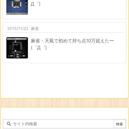
Д゜)
2015/11/22
麻雀
麻雀・天鳳で初めて持ち点10万超えたー
(゜Д゜)