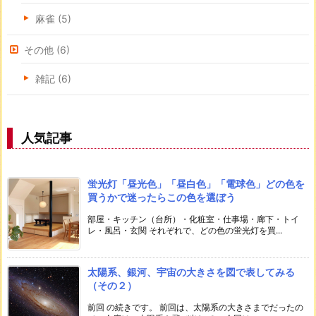
麻雀
(5)
その他
(6)
雑記
(6)
人気記事
蛍光灯「昼光色」「昼白色」「電球色」どの色を
買うかで迷ったらこの色を選ぼう
部屋・キッチン（台所）・化粧室・仕事場・廊下・トイ
レ・風呂・玄関 それぞれで、どの色の蛍光灯を買...
太陽系、銀河、宇宙の大きさを図で表してみる
（その２）
前回 の続きです。 前回は、太陽系の大きさまでだったの