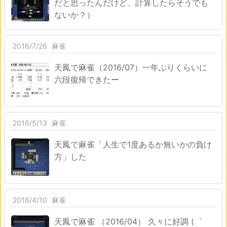
だと思ったんだけど、計算したらそうでも
ないか？）
2016/7/26
麻雀
天鳳で麻雀（2016/07）一年ぶりくらいに
六段復帰できたー
2016/5/13
麻雀
天鳳で麻雀「人生で1度あるか無いかの負け
方」した
2016/4/10
麻雀
天鳳で麻雀 （2016/04） 久々に好調 (゜