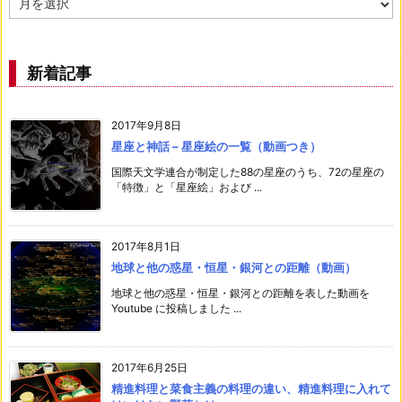
ー
カ
イ
ブ
新着記事
2017年9月8日
星座と神話 – 星座絵の一覧（動画つき）
国際天文学連合が制定した88の星座のうち、72の星座の
「特徴」と「星座絵」および ...
2017年8月1日
地球と他の惑星・恒星・銀河との距離（動画）
地球と他の惑星・恒星・銀河との距離を表した動画を
Youtube に投稿しました ...
2017年6月25日
精進料理と菜食主義の料理の違い、精進料理に入れて