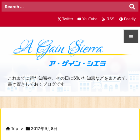

Twitter
YouTube
Feedly
RSS


メニュ

サイド
これまでに得た知識や、その日に閃いた知恵などをまとめて、

書き置きしておくブログです
前へ

次へ

検索

Top
>

2017年9月8日