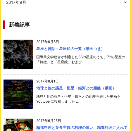
ー
カ
イ
ブ
新着記事
2017年9月8日
星座と神話 – 星座絵の一覧（動画つき）
国際天文学連合が制定した88の星座のうち、72の星座の
「特徴」と「星座絵」および ...
2017年8月1日
地球と他の惑星・恒星・銀河との距離（動画）
地球と他の惑星・恒星・銀河との距離を表した動画を
Youtube に投稿しました ...
2017年6月25日
精進料理と菜食主義の料理の違い、精進料理に入れて