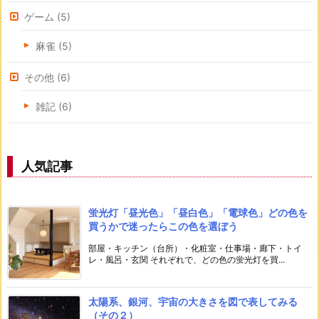
ゲーム
(5)
麻雀
(5)
その他
(6)
雑記
(6)
人気記事
蛍光灯「昼光色」「昼白色」「電球色」どの色を
買うかで迷ったらこの色を選ぼう
部屋・キッチン（台所）・化粧室・仕事場・廊下・トイ
レ・風呂・玄関 それぞれで、どの色の蛍光灯を買...
太陽系、銀河、宇宙の大きさを図で表してみる
（その２）