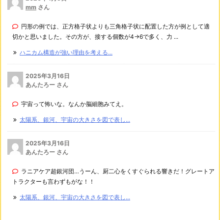
mm
さん
円形の例では、正方格子状よりも三角格子状に配置した方が例として適
切かと思いました。その方が、接する個数が4→6で多く、力 ...
ハニカム構造が強い理由を考える...
2025年3月16日
あんたろー さん
宇宙って怖いな。なんか脳細胞みてえ。
太陽系、銀河、宇宙の大きさを図で表し...
2025年3月16日
あんたろー さん
ラニアケア超銀河団…うーん、厨二心をくすぐられる響きだ！グレートア
トラクターも言わずもがな！！
太陽系、銀河、宇宙の大きさを図で表し...