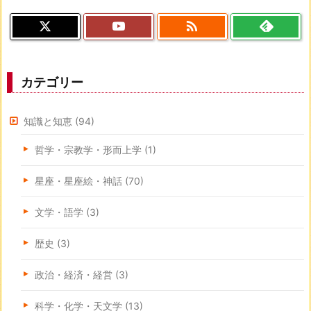

カテゴリー
知識と知恵
(94)
哲学・宗教学・形而上学
(1)
星座・星座絵・神話
(70)
文学・語学
(3)
歴史
(3)
政治・経済・経営
(3)
科学・化学・天文学
(13)