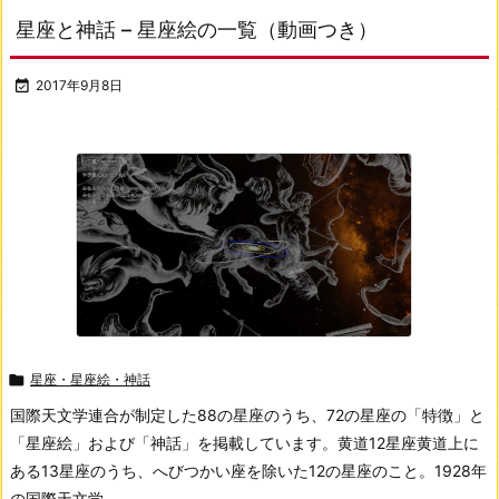
星座と神話 – 星座絵の一覧（動画つき）

2017年9月8日

星座・星座絵・神話
国際天文学連合が制定した88の星座のうち、72の星座の「特徴」と
「星座絵」および「神話」を掲載しています。
黄道12星座
黄道上に
ある13星座のうち、へびつかい座を除いた12の星座のこと。
1928年
の国際天文学 ...