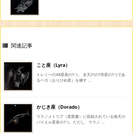

関連記事
こと座（Lyra）
トレミーの48星座の1つ。 全天21の1等星の1つであ
るベガ（おりひめ星）を擁す ...
かじき座（Dorado）
ウラノメトリア（星図書）に収録されている南天の
バイエル星座の1つ。ただし、ウラノ ...