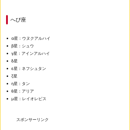
へび座
α星：ウヌクアルハイ
β星：シュウ
γ星：アインアルハイ
δ星
ε星：ネフシュタン
ζ星
η星：タン
θ星：アリア
μ星：レイオレピス
スポンサーリンク