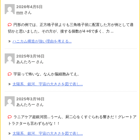
2026年4月5日
mm
さん
円形の例では、正方格子状よりも三角格子状に配置した方が例として適
切かと思いました。その方が、接する個数が4→6で多く、力 ...
ハニカム構造が強い理由を考える...
2025年3月16日
あんたろー さん
宇宙って怖いな。なんか脳細胞みてえ。
太陽系、銀河、宇宙の大きさを図で表し...
2025年3月16日
あんたろー さん
ラニアケア超銀河団…うーん、厨二心をくすぐられる響きだ！グレートア
トラクターも言わずもがな！！
太陽系、銀河、宇宙の大きさを図で表し...