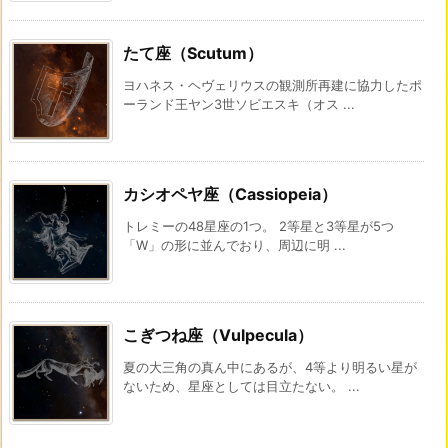
たて座（Scutum）
ヨハネス・ヘヴェリウスの観測所再建に協力したポ
ーランド王ヤン3世ソビエスキ（オス ...
カシオペヤ座（Cassiopeia）
トレミーの48星座の1つ。 2等星と3等星が5つ
「W」の形に並んでおり、周辺に明 ...
こぎつね座（Vulpecula）
夏の大三角の真ん中にあるが、4等より明るい星が
ないため、星座としては目立たない。 ...