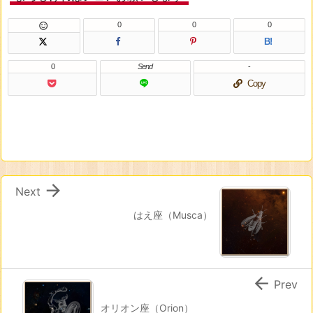
0
0
0

B!
0
Send
-
Copy

Next
はえ座（Musca）

Prev
オリオン座（Orion）