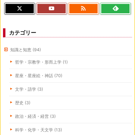

カテゴリー
知識と知恵
(94)
哲学・宗教学・形而上学
(1)
星座・星座絵・神話
(70)
文学・語学
(3)
歴史
(3)
政治・経済・経営
(3)
科学・化学・天文学
(13)