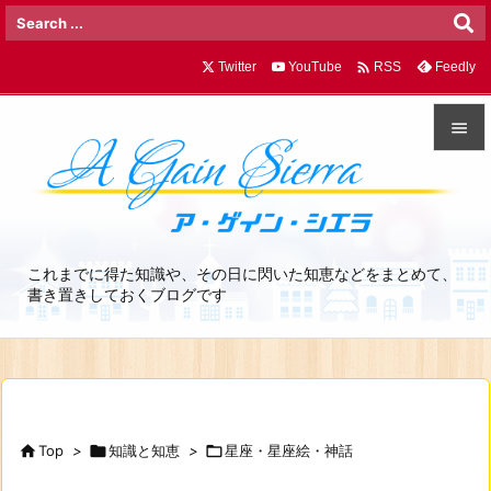

Twitter
YouTube
Feedly
RSS


メニュ

サイド
これまでに得た知識や、その日に閃いた知恵などをまとめて、

書き置きしておくブログです
前へ

次へ

検索

Top
>

知識と知恵
>

星座・星座絵・神話