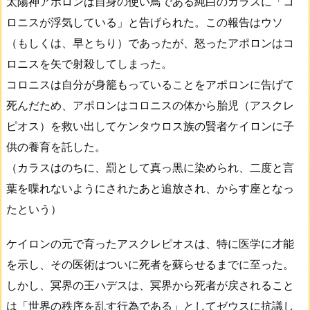
太陽神アポロンは自身の使い鳥である純白のカラスに「コ
ロニスが浮気している」と告げられた。この報告はウソ
（もしくは、早とちり）であったが、怒ったアポロンはコ
ロニスを矢で射殺してしまった。
コロニスは自分が身籠もっていることをアポロンに告げて
死んだため、アポロンはコロニスの体から胎児（アスクレ
ピオス）を救い出してケンタウロス族の賢者ケイロンに子
供の養育を託した。
（カラスはのちに、罰として真っ黒に染められ、二度と言
葉を喋れないようにされたあと追放され、からす座となっ
たという）
ケイロンの元で育ったアスクレピオスは、特に医学に才能
を示し、その医術はついに死者を蘇らせるまでに至った。
しかし、冥界の王ハデスは、冥界から死者が戻されること
は「世界の秩序を乱す行為である」としてゼウスに抗議し