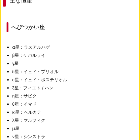
主な恒星
へびつかい座
α星：ラスアルハゲ
β星：ケバルライ
γ星
δ星：イェド・プリオル
ε星：イェド・ポステリオル
ζ星：フィエト / ハン
η星：サビク
θ星：イマド
κ星：ヘルカテ
λ星：マルフィク
μ星
ν星：シンストラ