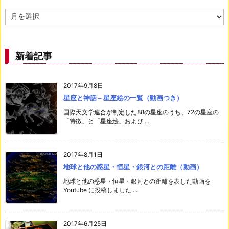
ア
ー
カ
イ
ブ
新着記事
2017年9月8日
星座と神話 – 星座絵の一覧（動画つき）
国際天文学連合が制定した88の星座のうち、72の星座の
「特徴」と「星座絵」および ...
2017年8月1日
地球と他の惑星・恒星・銀河との距離（動画）
地球と他の惑星・恒星・銀河との距離を表した動画を
Youtube に投稿しました ...
2017年6月25日