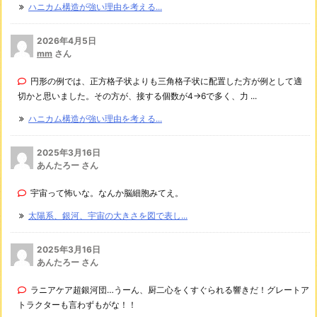
ハニカム構造が強い理由を考える...
2026年4月5日
mm
さん
円形の例では、正方格子状よりも三角格子状に配置した方が例として適
切かと思いました。その方が、接する個数が4→6で多く、力 ...
ハニカム構造が強い理由を考える...
2025年3月16日
あんたろー さん
宇宙って怖いな。なんか脳細胞みてえ。
太陽系、銀河、宇宙の大きさを図で表し...
2025年3月16日
あんたろー さん
ラニアケア超銀河団…うーん、厨二心をくすぐられる響きだ！グレートア
トラクターも言わずもがな！！