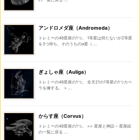
アンドロメダ座（Andromeda）
トレミーの48星座の1つ。 1等星は持たないが2等星
を3つ持ち、そのうちのα星（ ...
ぎょしゃ座（Auliga）
トレミーの48星座の1つ。 全天21の1等星の1つカペ
ラを擁する。 > ...
からす座（Corvus）
トレミーの48星座の1つ。 >> 星座と神話 – 星座絵
の一覧に戻る ...