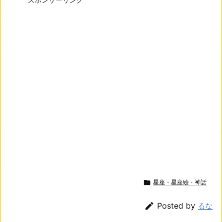

星座・星座絵・神話

Posted by
るな