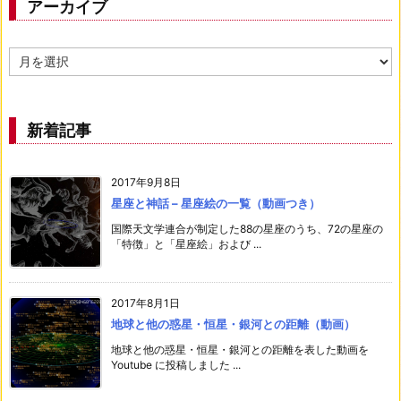
アーカイブ
ア
ー
カ
イ
ブ
新着記事
2017年9月8日
星座と神話 – 星座絵の一覧（動画つき）
国際天文学連合が制定した88の星座のうち、72の星座の
「特徴」と「星座絵」および ...
2017年8月1日
地球と他の惑星・恒星・銀河との距離（動画）
地球と他の惑星・恒星・銀河との距離を表した動画を
Youtube に投稿しました ...