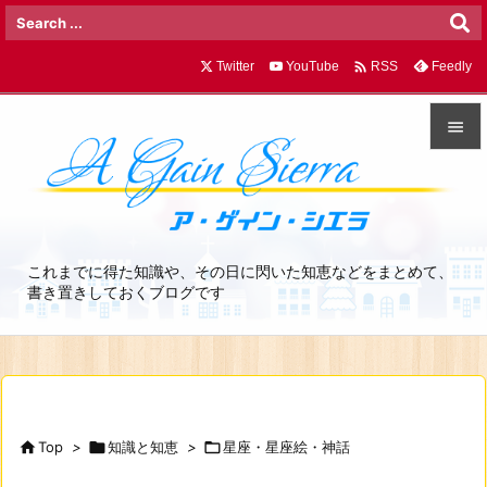

Twitter
YouTube
Feedly
RSS


メニュ

サイド
これまでに得た知識や、その日に閃いた知恵などをまとめて、

書き置きしておくブログです
前へ

次へ

検索

Top
>

知識と知恵
>

星座・星座絵・神話