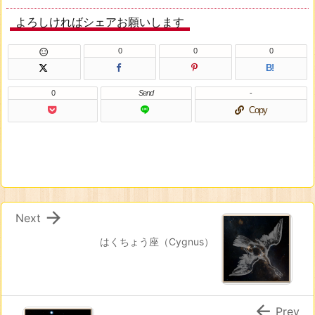
よろしければシェアお願いします
0
0
0

B!
0
Send
-
Copy

Next
はくちょう座（Cygnus）

Prev