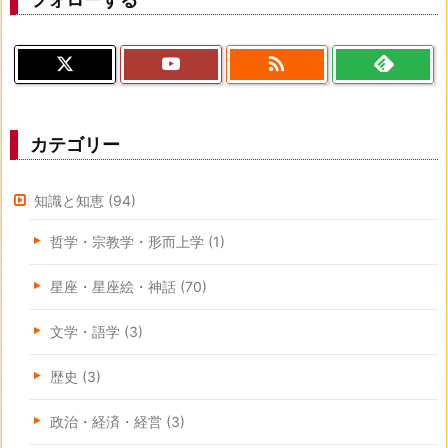

カテゴリー
知識と知恵
(94)
哲学・宗教学・形而上学
(1)
星座・星座絵・神話
(70)
文学・語学
(3)
歴史
(3)
政治・経済・経営
(3)