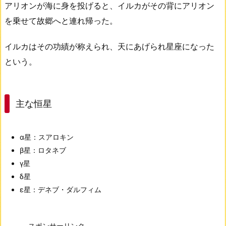
アリオンが海に身を投げると、イルカがその背にアリオン
を乗せて故郷へと連れ帰った。
イルカはその功績が称えられ、天にあげられ星座になった
という。
主な恒星
α星：スアロキン
β星：ロタネブ
γ星
δ星
ε星：デネブ・ダルフィム
スポンサーリンク