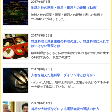
2017年8月1日
地球と他の惑星・恒星・銀河との距離（動画）
地球と他の惑星・恒星・銀河との距離を表した動画を
Youtube に投稿しました ...
2017年6月25日
精進料理と菜食主義の料理の違い、精進料理に入れて
はいけない野菜とは
精進料理はもともと仏教や道教において修行のために食す
る料理である。 仏教の戒律で ...
2017年6月25日
人智を超えた超科学・ダイソン球とは何か？
われわれ人間は、地球上の資源と太陽から受けるエネルギ
ーを使って生活している。 だ ...
2017年6月12日
首相や大統領などによる電話会談の通訳の仕方