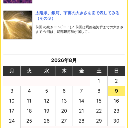
太陽系、銀河、宇宙の大きさを図で表してみる
（その３）
前回 の続きーヽ(´ー｀)ノ 前回は局部銀河群までの大きさ
まで 今回は、局部銀河群が属して...
2026年8月
月
火
水
木
金
土
日
1
2
3
4
5
6
7
8
9
10
11
12
13
14
15
16
17
18
19
20
21
22
23
24
25
26
27
28
29
30