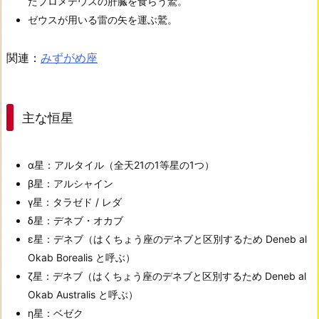
たプロメテウスの肝臓を食らう鷲。
ゼウスが用いる雷の矢を運ぶ鷲。
関連：
みずがめ座
主な恒星
α星：アルタイル（全天21の1等星の1つ）
β星：アルシャイン
γ星：タラゼド / レダ
δ星：デネブ・オカブ
ε星：デネブ（はくちょう座のデネブと区別するため Deneb al
Okab Borealis と呼ぶ）
ζ星：デネブ（はくちょう座のデネブと区別するため Deneb al
Okab Australis と呼ぶ）
η星：ベゼク