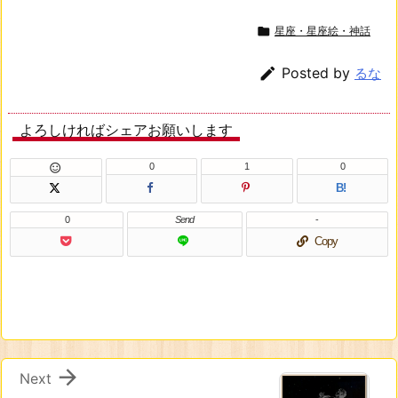

星座・星座絵・神話

Posted by
るな
よろしければシェアお願いします
0
1
0

B!
0
Send
-
Copy

Next