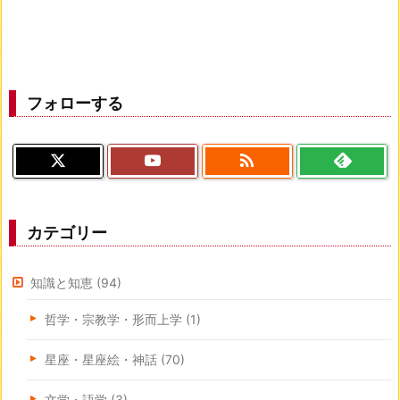
フォローする

カテゴリー
知識と知恵
(94)
哲学・宗教学・形而上学
(1)
星座・星座絵・神話
(70)
文学・語学
(3)