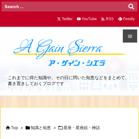

Twitter
YouTube
Feedly
RSS


メニュ

サイド
これまでに得た知識や、その日に閃いた知恵などをまとめて、

書き置きしておくブログです
前へ

次へ

検索

Top
>

知識と知恵
>

星座・星座絵・神話