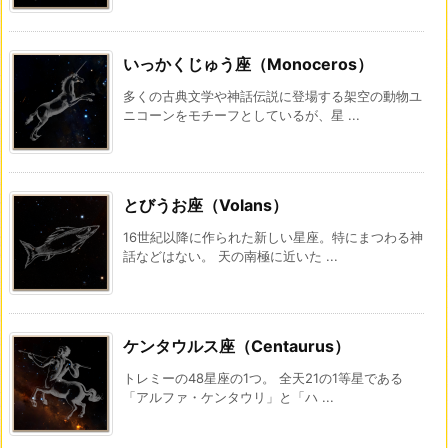
いっかくじゅう座（Monoceros）
多くの古典文学や神話伝説に登場する架空の動物ユ
ニコーンをモチーフとしているが、星 ...
とびうお座（Volans）
16世紀以降に作られた新しい星座。特にまつわる神
話などはない。 天の南極に近いた ...
ケンタウルス座（Centaurus）
トレミーの48星座の1つ。 全天21の1等星である
「アルファ・ケンタウリ」と「ハ ...