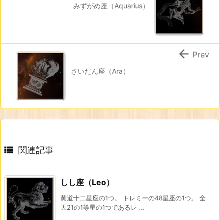
みずがめ座（Aquarius）

Prev
さいだん座（Ara）

関連記事
しし座（Leo）
黄道十二星座の1つ。 トレミーの48星座の1つ。 全
天21の1等星の1つであるレ ...