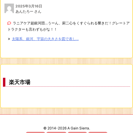
2025年3月16日
あんたろー さん
ラニアケア超銀河団…うーん、厨二心をくすぐられる響きだ！グレートア
トラクターも言わずもがな！！
太陽系、銀河、宇宙の大きさを図で表し...
楽天市場
©
2014
-2026
A Gain Sierra.