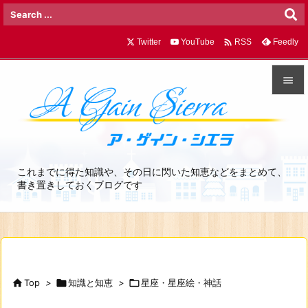

Twitter
YouTube
Feedly
RSS


メニュ

サイド
これまでに得た知識や、その日に閃いた知恵などをまとめて、

書き置きしておくブログです
前へ

次へ

検索

Top
>

知識と知恵
>

星座・星座絵・神話