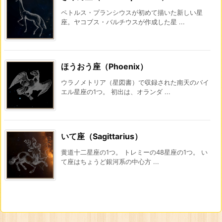
ペトルス・プランシウスが初めて描いた新しい星
座。ヤコブス・バルチウスが作成した星 ...
ほうおう座（Phoenix）
ウラノメトリア（星図書）で収録された南天のバイ
エル星座の1つ。 初出は、オランダ ...
いて座（Sagittarius）
黄道十二星座の1つ。 トレミーの48星座の1つ。 い
て座はちょうど銀河系の中心方 ...