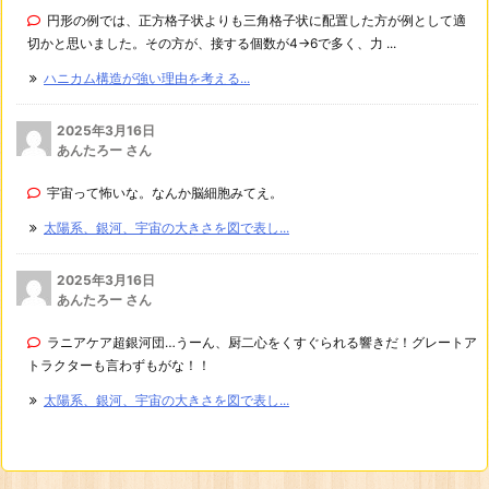
円形の例では、正方格子状よりも三角格子状に配置した方が例として適
切かと思いました。その方が、接する個数が4→6で多く、力 ...
ハニカム構造が強い理由を考える...
2025年3月16日
あんたろー さん
宇宙って怖いな。なんか脳細胞みてえ。
太陽系、銀河、宇宙の大きさを図で表し...
2025年3月16日
あんたろー さん
ラニアケア超銀河団…うーん、厨二心をくすぐられる響きだ！グレートア
トラクターも言わずもがな！！
太陽系、銀河、宇宙の大きさを図で表し...