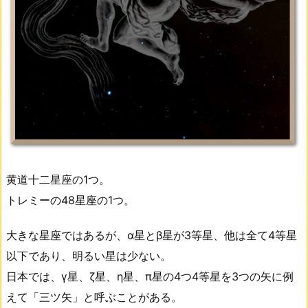
黄道十二星座の1つ。
トレミーの48星座の1つ。
大きな星座ではあるが、α星とβ星が3等星、他は全て4等星
以下であり、明るい星は少ない。
日本では、γ星、ζ星、η星、π星の4つ4等星を3つの矢に例
えて「三ツ矢」と呼ぶことがある。