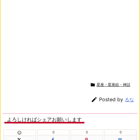

星座・星座絵・神話

Posted by
るな
よろしければシェアお願いします
0
0
0

B!