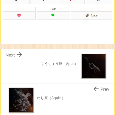
0
Send
-
Copy

Next
ふうちょう座（Apus）

Prev
わし座（Aquila）