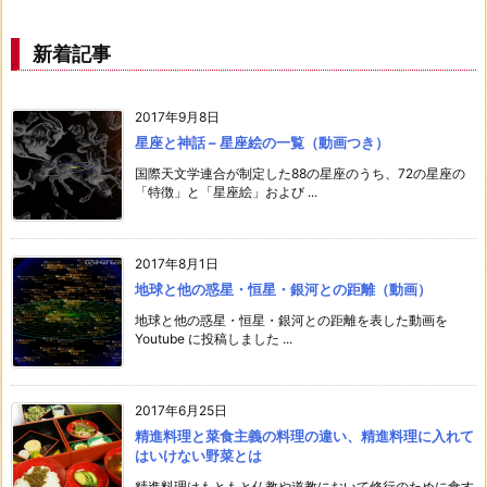
カ
イ
ブ
新着記事
2017年9月8日
星座と神話 – 星座絵の一覧（動画つき）
国際天文学連合が制定した88の星座のうち、72の星座の
「特徴」と「星座絵」および ...
2017年8月1日
地球と他の惑星・恒星・銀河との距離（動画）
地球と他の惑星・恒星・銀河との距離を表した動画を
Youtube に投稿しました ...
2017年6月25日
精進料理と菜食主義の料理の違い、精進料理に入れて
はいけない野菜とは
精進料理はもともと仏教や道教において修行のために食す