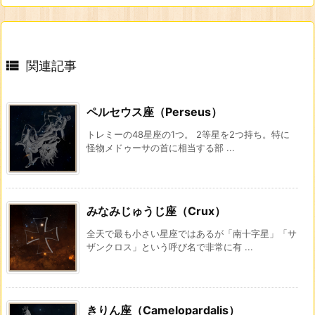

関連記事
ペルセウス座（Perseus）
トレミーの48星座の1つ。 2等星を2つ持ち。特に
怪物メドゥーサの首に相当する部 ...
みなみじゅうじ座（Crux）
全天で最も小さい星座ではあるが「南十字星」「サ
ザンクロス」という呼び名で非常に有 ...
きりん座（Camelopardalis）