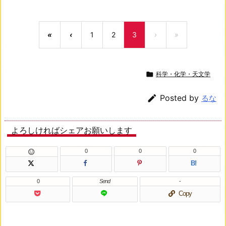
«
‹
1
2
3
›
»

科学・化学・天文学

Posted by
るな
よろしければシェアお願いします
0
0
0

B!
0
Send
-
Copy