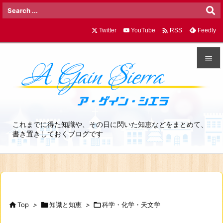

Twitter
YouTube
Feedly
RSS


メニュ

サイド
これまでに得た知識や、その日に閃いた知恵などをまとめて、

書き置きしておくブログです
前へ

次へ

検索

Top
>

知識と知恵
>

科学・化学・天文学