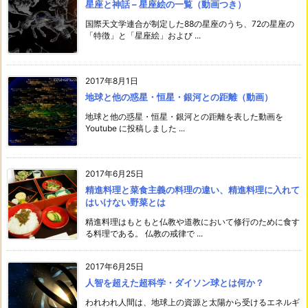
星座と神話 – 星座絵の一覧（動画つき）
国際天文学連合が制定した88の星座のうち、72の星座の
「特徴」と「星座絵」および ...
2017年8月1日
地球と他の惑星・恒星・銀河との距離（動画）
地球と他の惑星・恒星・銀河との距離を表した動画を
Youtube に投稿しました ...
2017年6月25日
精進料理と菜食主義の料理の違い、精進料理に入れて
はいけない野菜とは
精進料理はもともと仏教や道教において修行のために食す
る料理である。 仏教の戒律で ...
2017年6月25日
人智を超えた超科学・ダイソン球とは何か？
われわれ人間は、地球上の資源と太陽から受けるエネルギ