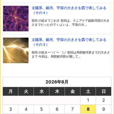
太陽系、銀河、宇宙の大きさを図で表してみる
（その４）
前回 の続きでごわす 前回は、ラニアケア超銀河団の大き
さまでだったので いよいよ、宇宙の大...
太陽系、銀河、宇宙の大きさを図で表してみる
（その３）
前回 の続きーヽ(´ー｀)ノ 前回は局部銀河群までの大きさ
まで 今回は、局部銀河群が属して...
2026年8月
月
火
水
木
金
土
日
1
2
3
4
5
6
7
8
9