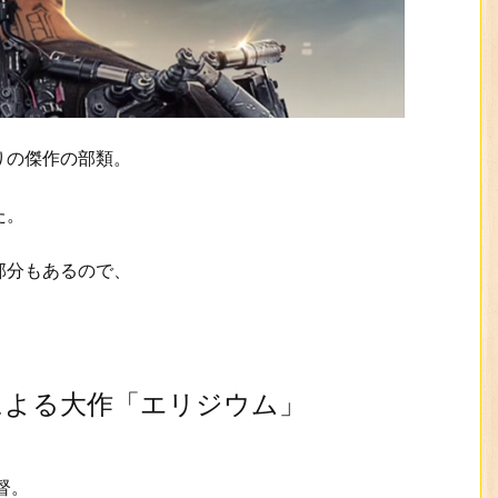
りの傑作の部類。
た。
部分もあるので、
。
による大作「エリジウム」
督。