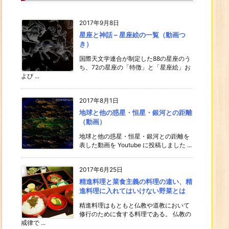
2017年9月8日
星座と神話 – 星座絵の一覧（動画つ
き）
国際天文学連合が制定した88の星座のう
ち、72の星座の「特徴」と「星座絵」お
よび ...
2017年8月1日
地球と他の惑星・恒星・銀河との距離
（動画）
地球と他の惑星・恒星・銀河との距離を
表した動画を Youtube に投稿しました ...
2017年6月25日
精進料理と菜食主義の料理の違い、精
進料理に入れてはいけない野菜とは
精進料理はもともと仏教や道教において
修行のために食する料理である。 仏教の
戒律で ...