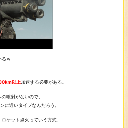
いるｗ
00km以上
加速する必要がある。
への噴射がないので、
チンに近いタイプなんだろう。
、ロケット点火っていう方式。