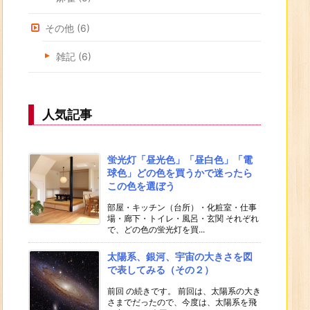
その他
(6)
雑記
(6)
人気記事
蛍光灯「昼光色」「昼白色」「電
球色」どの色を買うかで迷ったら
この色を選ぼう
部屋・キッチン（台所）・化粧室・仕事
場・廊下・トイレ・風呂・玄関 それぞれ
で、どの色の蛍光灯を買...
太陽系、銀河、宇宙の大きさを図
で表してみる（その２）
前回 の続きです。 前回は、太陽系の大き
さまでだったので、今度は、太陽系を飛