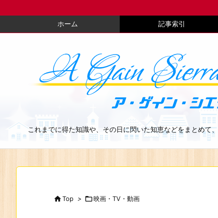
ホーム
記事索引
これまでに得た知識や、その日に閃いた知恵などをまとめて

Top
>

映画・TV・動画