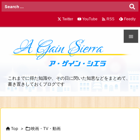

Twitter
YouTube
Feedly
RSS


メニュ

サイド
これまでに得た知識や、その日に閃いた知恵などをまとめて、

書き置きしておくブログです
前へ

次へ

検索

Top
>

映画・TV・動画