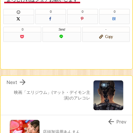
0
0
0

B!
0
Send
-
Copy

Next
映画「エリジウム」(マット・デイモン主
演)のアレコレ

Prev
店頭加温用あんまん