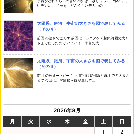
宇宙がどれくらい大きいのか はっきり言って、怖いくら
いデカい。 じゃぁ、どんくらいデカいの...
太陽系、銀河、宇宙の大きさを図で表してみる
（その４）
前回 の続きでごわす 前回は、ラニアケア超銀河団の大き
さまでだったので いよいよ、宇宙の大...
太陽系、銀河、宇宙の大きさを図で表してみる
（その３）
前回 の続きーヽ(´ー｀)ノ 前回は局部銀河群までの大きさ
まで 今回は、局部銀河群が属して...
2026年8月
月
火
水
木
金
土
日
1
2